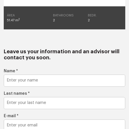
ÁREA
BATHROOMS
BEDR.
2
51.47 m
2
2
Leave us your information and an advisor will
contact you soon.
Name *
Last names *
E-mail *