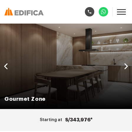
Lobby Doble Altura
Lobby Doble Altura
Gourmet Zone
BBQ Zone
Pool & Jacuzzi
Pool & Jacuzzi
Pet Spa
Bike Zone
S/343,976*
Starting at