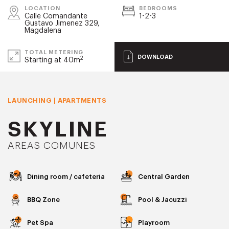
LOCATION
BEDROOMS
Calle Comandante
1-2-3
Gustavo Jimenez 329,
Magdalena
TOTAL METERING
DOWNLOAD
2
Starting at 40m
LAUNCHING | APARTMENTS
SKYLINE
AREAS COMUNES
Dining room / cafeteria
Central Garden
BBQ Zone
Pool & Jacuzzi
Pet Spa
Playroom