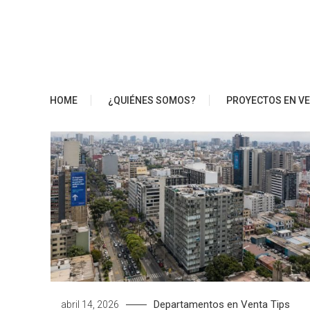
Saltar
al
contenido
Blog Edifica
HOME
¿QUIÉNES SOMOS?
PROYECTOS EN V
Departamentos en Venta
Tips
abril 14, 2026