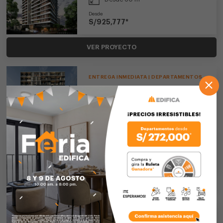
Desde
S/925,777*
VER PROYECTO
ENTREGA INMEDIATA | DEPARTAMENTOS
Urban Heights
MIRAFLORES
1-2
2
Desde 40 m
Desde
S/405,085*
VER PROYECTO
ENTREGA INMEDIATA | DEPARTAMENTOS