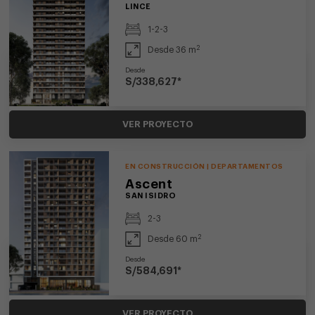
LINCE
1-2-3
2
Desde 36 m
Desde
S/338,627*
VER PROYECTO
EN CONSTRUCCIÓN | DEPARTAMENTOS
Ascent
SAN ISIDRO
2-3
2
Desde 60 m
Desde
S/584,691*
VER PROYECTO