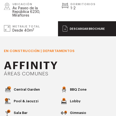
UBICACIÓN
DORMITORIOS
Av. Paseo de la
1-2
República 6230,
Miraflores
METRAJE TOTAL
DESCARGAR BROCHURE
2
Desde 40m
EN CONSTRUCCIÓN | DEPARTAMENTOS
AFFINITY
ÁREAS COMUNES
Central Garden
BBQ Zone
Pool & Jacuzzi
Lobby
Sala Bar
Gimnasio