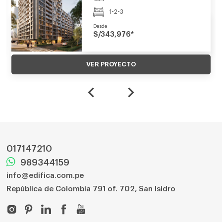
1-2-3
Desde
S/343,976*
VER PROYECTO
017147210
989344159
info@edifica.com.pe
República de Colombia 791 of. 702, San Isidro