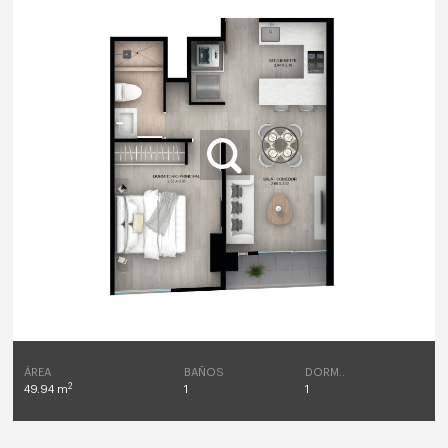
ÁREA
BAÑOS
DORM..
2
49.94 m
1
1