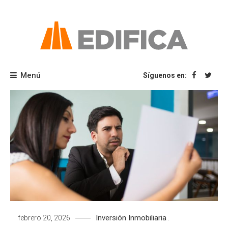
Saltar
al
contenido
Blog Edifica
Menú
Síguenos en:
Inversión Inmobiliaria
febrero 20, 2026
.