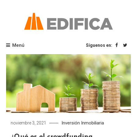
Saltar
al
contenido
Blog Edifica
Menú
Síguenos en:
Inversión Inmobiliaria
noviembre 3, 2021
¿Qué es el crowdfunding