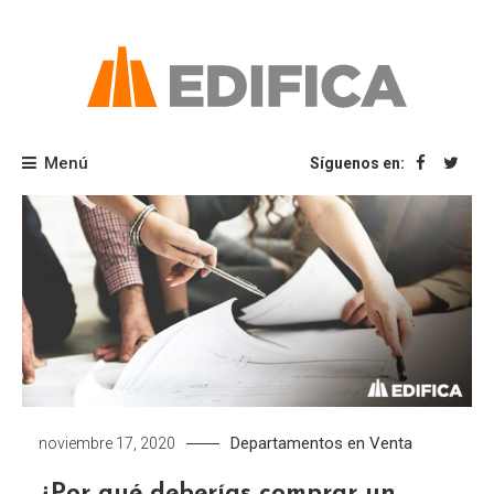
Saltar
al
contenido
Blog Edifica
Menú
Síguenos en:
Departamentos en Venta
noviembre 17, 2020
¿Por qué deberías comprar un