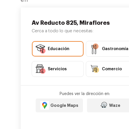
en
Av Reducto 825, Miraflores
Lobby
Business Center
Directorio
Cafetería comedor
Cerca a todo lo que necesitas:
Educación
Gastronomía
Servicios
Comercio
Puedes ver la dirección en:
Google Maps
Waze