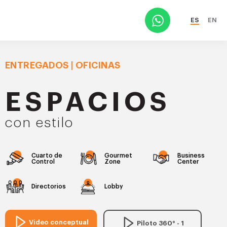
ES
EN
ENTREGADOS | OFICINAS
ESPACIOS
con estilo
Cuarto de
Gourmet
Business
Control
Zone
Center
Directorios
Lobby
Video conceptual
Piloto 360° - 1