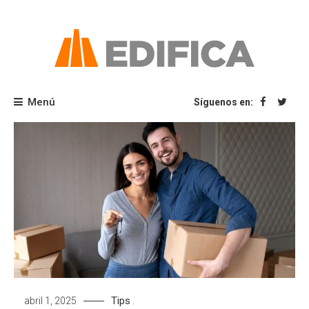
Saltar
al
contenido
Blog Edifica
Menú
Síguenos en:
Tips
abril 1, 2025
.