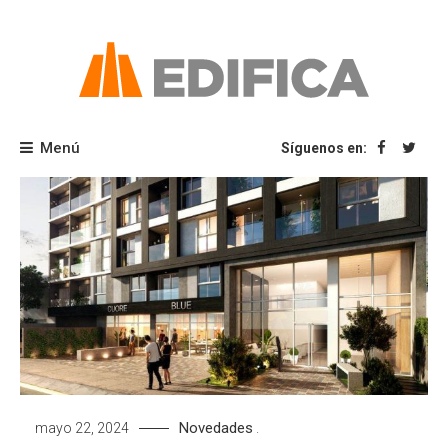
Saltar
al
contenido
Blog Edifica
Menú
Síguenos en:
Novedades
mayo 22, 2024
.