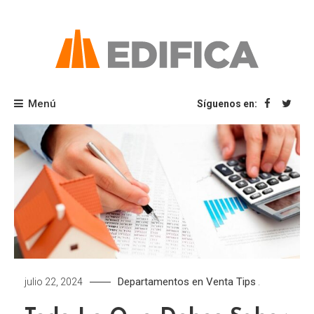
Saltar
al
contenido
Blog Edifica
Menú
Síguenos en:
Departamentos en Venta
Tips
julio 22, 2024
.