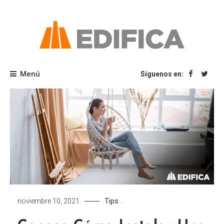
Saltar
al
contenido
Blog Edifica
Menú
Síguenos en:
Tips
noviembre 10, 2021
.