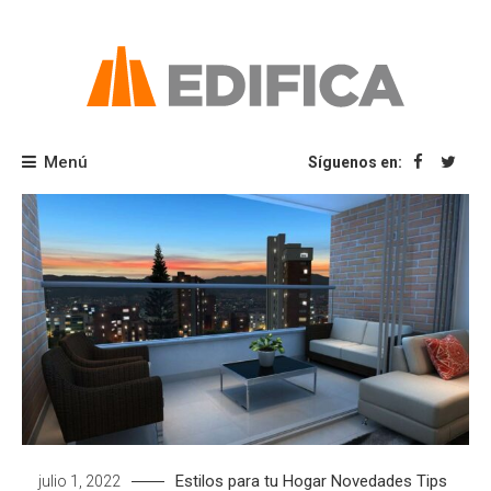
Saltar
al
contenido
Blog Edifica
Menú
Síguenos en:
Estilos para tu Hogar
Novedades
Tips
julio 1, 2022