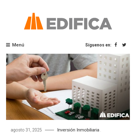
Saltar
al
contenido
Blog Edifica
Menú
Síguenos en:
Inversión Inmobiliaria
agosto 31, 2025
.