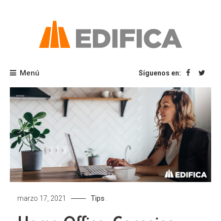
Saltar
al
contenido
Blog Edifica
Menú
Síguenos en:
Tips
marzo 17, 2021
.