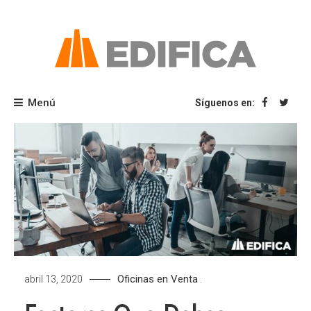
Saltar
al
contenido
Blog Edifica
Menú
Síguenos en:
Oficinas en Venta
abril 13, 2020
.